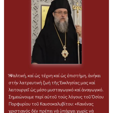
Ἡ Ψαλτική, καί ὡς τέχνη καί ὡς ἐπιστήμη, ἀνήκει
στήν λατρευτική ζωή τῆς Ἐκκλησίας μας καί
λειτουργεῖ ὡς μέσο μυσταγωγικό καί ἀναγωγικό.
Σημειώνουμε περί αὐτοῦ τούς λόγους τοῦ Ὁσίου
Πορφυρίου τοῦ Καυσοκαλυβίτου: «Κανένας
χριστιανός δέν πρέπει νά ὑπάρχει χωρίς νά