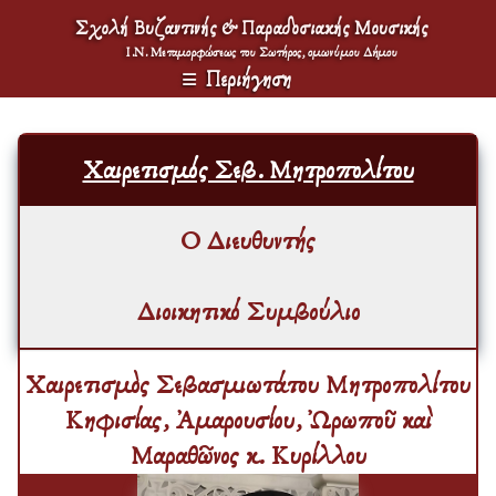
Σχολή Βυζαντινής & Παραδοσιακής Μουσικής
Ι.Ν. Μεταμορφώσεως του Σωτήρος, ομωνύμου Δήμου
Περιήγηση
Χαιρετισμός Σεβ. Μητροπολίτου
Ο Διευθυντής
Διοικητικό Συμβούλιο
Χαιρετισμὸς Σεβασμιωτάτου Μητροπολίτου
Κηφισίας, Ἀμαρουσίου, Ὠρωποῦ καὶ
Μαραθῶνος κ. Κυρίλλου