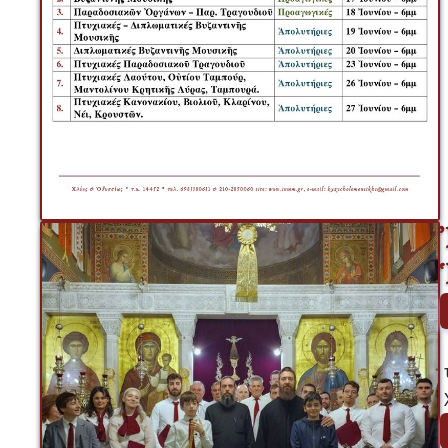
 Μία ξεχωριστή βραδιὰ πνευματικῆς ἀνάτασεως καί μουσικῆς παραδόσεως 