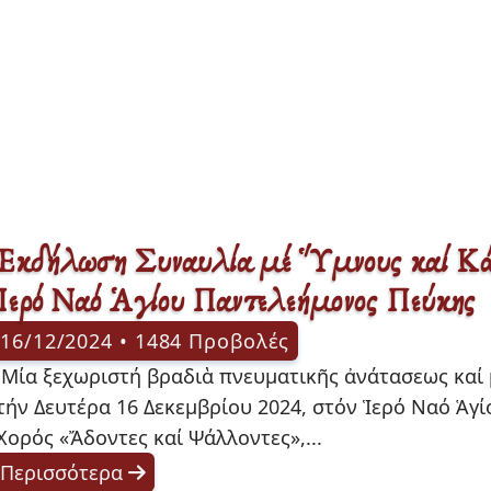
Ἐκδήλωση Συναυλία μέ Ὕμνους καί Κάλ
Ἱερό Ναό Ἁγίου Παντελεήμονος Πεύκης
16/12/2024 • 1484 Προβολές
πραγματοποιήθηκε 
τήν Δευτέρα 16 Δεκεμβρίου 2024, στόν Ἱερό Ναό Ἁγ
Χορός «Ἄδοντες καί Ψάλλοντες»,... 
Περισσότερα