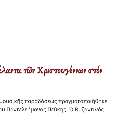
αντα τῶν Χριστουγέννων στόν
ίου Παντελεήμονος Πεύκης. Ὁ Βυζαντινός 