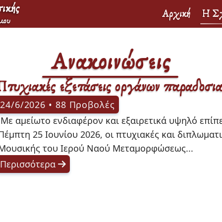
ικής
Αρχική
Η Σχ
μου
Ανακοινώσεις
Πτυχιακές εξετάσεις οργάνων παραδοσιακ
24/6/2026 • 88 Προβολές
χίστηκαν σήμερα, 
Πέμπτη 25 Ιουνίου 2026, οι πτυχιακές και διπλωματ
Μουσικής του Ιερού Ναού Μεταμορφώσεως... 
Περισσότερα