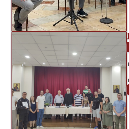
 Ολοκληρώθηκε με Επιτυχία η Πρώτη και Δεύτερη Φάση των Πτυχιακών 