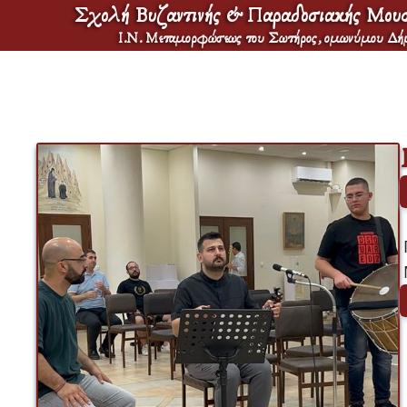
Σχολή Βυζαντινής & Παραδοσιακής Μουσ
Ι.Ν. Μεταμορφώσεως του Σωτήρος, ομωνύμου Δή
 Με αμείωτο ενδιαφέρον και εξαιρετικά υψηλό επίπεδο ερμηνείας συνε