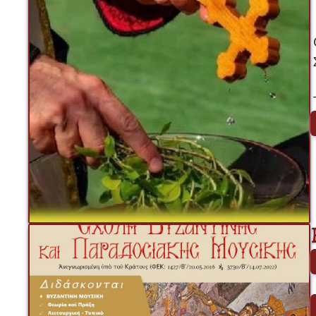
 Αγαπητοί μα